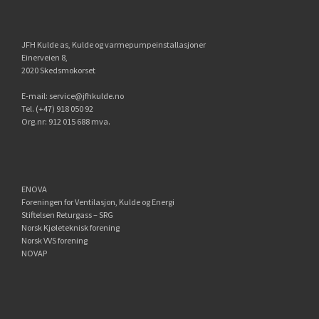
JFH Kulde as, Kulde og varmepumpeinstallasjoner
Einerveien 8,
2020 Skedsmokorset
E-mail:
service@jfhkulde.no
Tel. (+47) 918 050 92
Org.nr: 912 015 688 mva.
ENOVA
Foreningen for Ventilasjon, Kulde og Energi
Stiftelsen Returgass – SRG
Norsk Kjøleteknisk forening
Norsk VVS forening
NOVAP