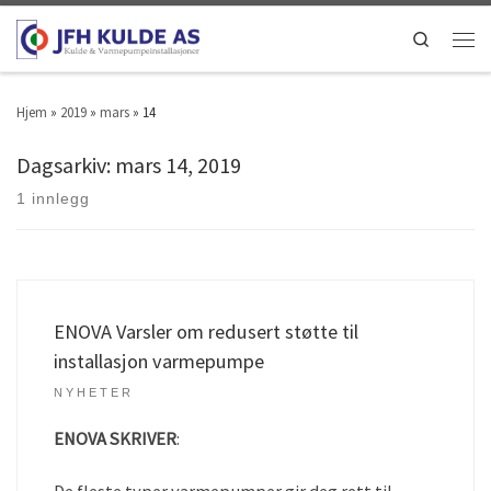
Search
Hjem
»
2019
»
mars
»
14
Dagsarkiv:
mars 14, 2019
1 innlegg
ENOVA Varsler om redusert støtte til
installasjon varmepumpe
NYHETER
ENOVA SKRIVER
:
De fleste typer varmepumper gir deg rett til