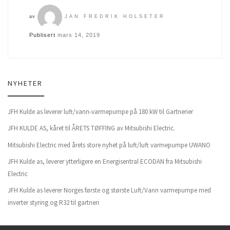
av
JAN FREDRIK HOLSETER
Publisert
mars 14, 2019
NYHETER
JFH Kulde as leverer luft/vann-varmepumpe på 180 kW til Gartnerier
JFH KULDE AS, kåret til ÅRETS TØFFING av Mitsubishi Electric.
Mitsubishi Electric med årets store nyhet på luft/luft varmepumpe UWANO
JFH Kulde as, leverer ytterligere en Energisentral ECODAN fra Mitsubishi
Electric
JFH Kulde as leverer Norges første og største Luft/Vann varmepumpe med
inverter styring og R32 til gartneri