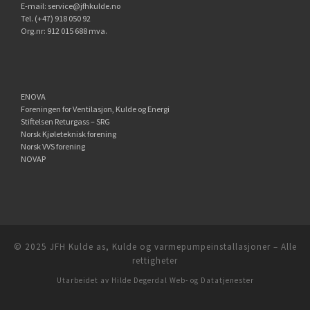
E-mail:
service@jfhkulde.no
Tel. (+47) 918 050 92
Org.nr: 912 015 688 mva.
ENOVA
Foreningen for Ventilasjon, Kulde og Energi
Stiftelsen Returgass – SRG
Norsk Kjøleteknisk forening
Norsk VVS forening
NOVAP
© 2025
JFH Kulde as, Kulde og varmepumpeinstallasjoner
–
Alle
rettigheter
Utarbeidet av
Hilde Degerdal Web- og Datatjenester