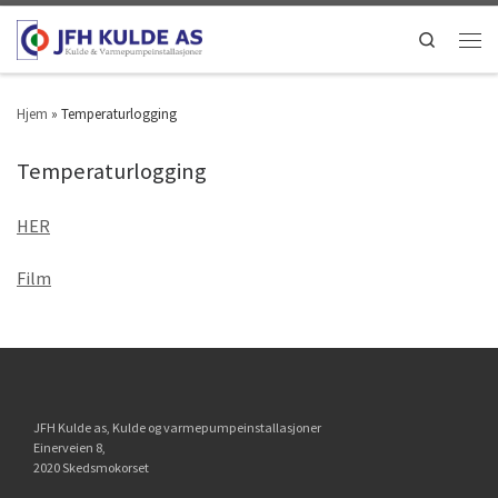
Search
Hjem
»
Temperaturlogging
Temperaturlogging
HER
Film
JFH Kulde as, Kulde og varmepumpeinstallasjoner
Einerveien 8,
2020 Skedsmokorset