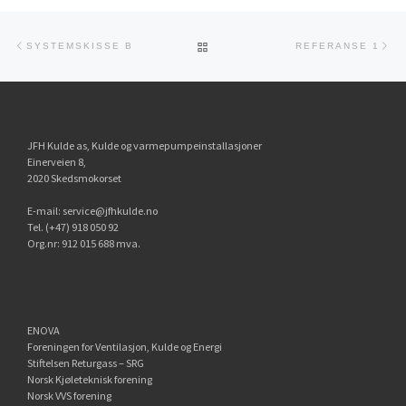
Innleggsnavigasjon
Forrige innlegg
Ne
TILBAKE TIL INNLEGGSLISTEN
SYSTEMSKISSE B
REFERANSE 1
JFH Kulde as, Kulde og varmepumpeinstallasjoner
Einerveien 8,
2020 Skedsmokorset
E-mail:
service@jfhkulde.no
Tel. (+47) 918 050 92
Org.nr: 912 015 688 mva.
ENOVA
Foreningen for Ventilasjon, Kulde og Energi
Stiftelsen Returgass – SRG
Norsk Kjøleteknisk forening
Norsk VVS forening